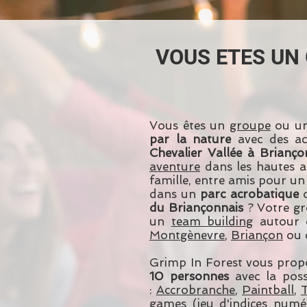
VOUS ETES UN
Vous êtes un
groupe
ou u
par la nature
avec des act
Chevalier Vallée à Brianço
aventure
dans les hautes a
famille, entre amis pour u
dans un
parc acrobatique
du Briançonnais
? Votre gr
un
team building
autour d
Montgènevre
,
Briançon
ou 
Grimp In Forest vous propo
10 personnes
avec la possi
:
Accrobranche
,
Paintball
,
games
(jeu d'indices numé