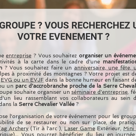
 GROUPE ? VOUS RECHERCHEZ 
VOTRE EVENEMENT ?
ne
entreprise
? Vous souhaitez
organiser un événeme
ivités à la carte dans le cadre d'une
manifestatio
n
? Vous souhaitez faire un
anniversaire, une fête,
lpes à proximité des montagnes ? Votre projet est d
n
EVG ou un EVJF
dans la bonne humeur en faisant des 
ou un
parc d'accrobranche proche de la Serre Chevali
oupe souhaite organiser un
séminaire d'entreprise
, f
'un lieu rassemblant vos collaborateurs au sein d
dans la
Serre Chevalier Vallée
?
se l'organisation de votre événement pour les group
bilité de se restaurer ou non sur place, de pratiqu
Tag Archery
(Tir à l'arc ),
Laser Game
Extérieur,
Mini
rique)... Vous pourrez bénéficier du lieu en journé