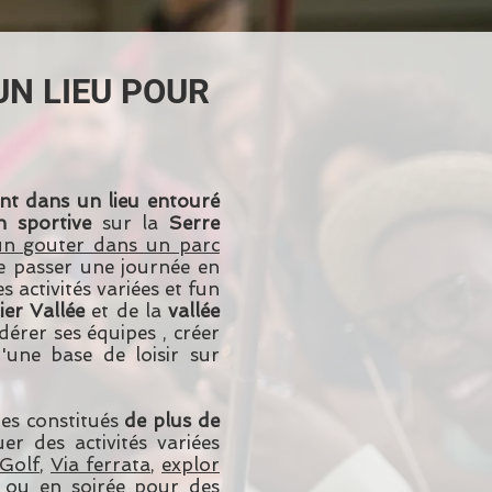
UN LIEU POUR
nt dans un lieu entouré
n sportive
sur la
Serre
 un gouter dans un parc
e passer une journée en
activités variées et fun
er Vallée
et de la
vallée
édérer ses équipes , créer
'une base de loisir sur
es constitués
de plus de
er des activités variées
 Golf
,
Via ferrata
,
explor
e ou en soirée pour des