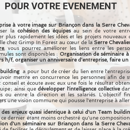
POUR VOTRE EVENEMENT
prise à votre image sur Briançon dans la Serre Cheva
iser la
cohésion des équipes
au sein de votre entr
r plus rapidement les idées et les projets nouveaux d
lle chez Grimp In Forest au cœur de la
Serre Chevalie
re
, vous pourrez améliorer les liens entre les pers
rmules sont disponibles :
Organisation de séminaire à l
s h/f, organiser un anniversaire d'entreprise, faire un 
building
a pour but de créer du lien entre l'entrepris
uvoir mettre en concurrence les personnes afin de s
onseil et écoute avec eux une fois le résultat obtenu
uipe ; ainsi que
développer l'intelligence collective
dan
es ou entre la direction et les salariés. L'objectif f
rs une vision commune qui pousse l'entreprise à aller 
 des enjeux quasi identique à celui d'un Team buildin
é, ce dernier étant moins orchestré qu'une composition
tion d'un séminaire sur Briançon dans la Serre Cheva
de faciliter le déroulement et de laisser place à la cr