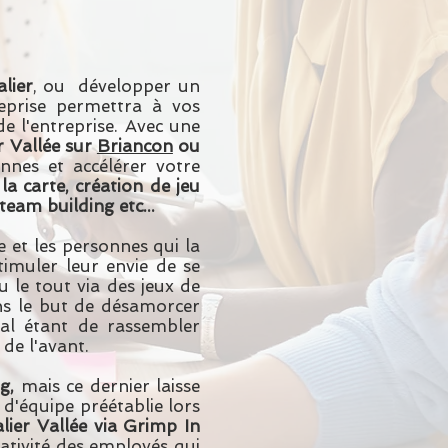
lier
, ou développer un
eprise permettra à vos
e l'entreprise. Avec une
r Vallée sur
Briancon
ou
onnes et accélérer votre
a carte, création de jeu
team building etc...
e et les personnes qui la
timuler leur envie de se
 le tout via des jeux de
s le but de désamorcer
inal étant de rassembler
de l'avant.
g,
mais ce dernier laisse
 d'équipe préétablie lors
lier Vallée via Grimp In
éativité des employés qui