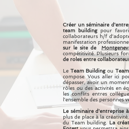
Créer un séminaire d'entre
team building
pour favor
collaborateurs h/f d'adopte
manifestation professionne
sur le site de
Montgenev
compétitivité. Plusieurs fo
de roles entre collaborateur
Le
Team Building
ou
Team
compose. Vous aller ici po
dépasser, avoir un moment c
rôles ou des activités en éq
les conflits entres collègu
l'ensemble des personnes ve
Le séminaire d'entreprise à
plus de place à la créativit
du Team building.
La créa
Forest
vous permettra ainsi 